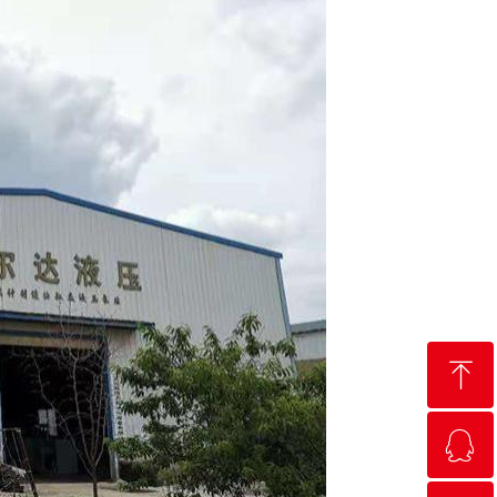
ꁸ
ꁗ
回到顶部