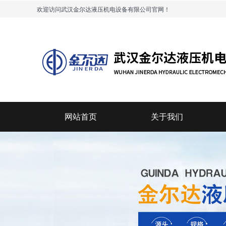
欢迎访问武汉金尔达液压机电设备有限公司官网！
网站首页
关于我们