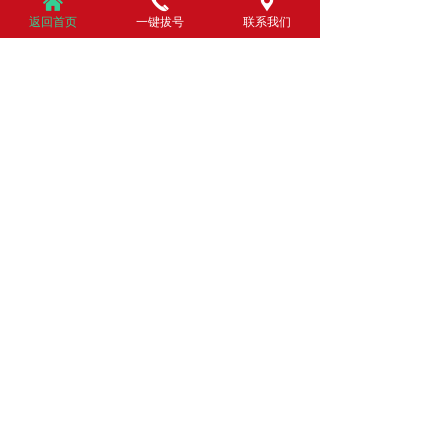
낀
끅
끇
各集油路之间，以及阀与集油路间大量走漏，且油
返回首页
一键拔号
联系我们
压降落招致松不开阀，缘由是它们之间的螺钉松
2024-04-06
20
넶
动，将螺钉拧紧即可消弭毛病；油压不稳缘由是液
压系统中混入空气，应扫除空气，或是电液调压安
关于液压泵站的注意事项
装线圈的电流滤波不好，线圈上下振动，形成油压
液压泵站，作为液压系统的动力源，它通常以多种
不稳，加装电解电容器增强滤波即可。
元、辅件组合而形成整体，意义在于存放一定清洁
度的工作介质并输出一定压力合流量。液压系统是
2024-04-06
23
넶
一种通用型工业设备，其普遍应用于机床设备、建
筑机械、冶金机械、工程机械、矿山机械、船舶机
械、纺织机械以及农业机械等范畴。一套完好的液
压系统由五大局部组成，即动力元件、执行元件、
控制元件、辅助元件（辅件）与工作介质（液压
油），其中动力元件主要指液压系统内的油泵，它
可将原动机的机械能转换为液体的压力能，并由此
向整个液压系统提供动力。
MORE +